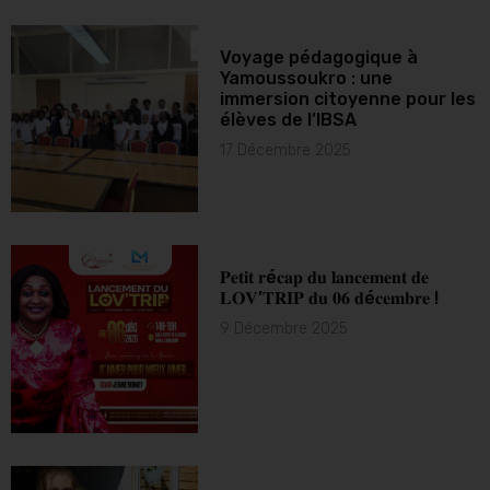
Voyage pédagogique à
Yamoussoukro : une
immersion citoyenne pour les
élèves de l’IBSA
17 Décembre 2025
𝐏𝐞𝐭𝐢𝐭 𝐫é𝐜𝐚𝐩 𝐝𝐮 𝐥𝐚𝐧𝐜𝐞𝐦𝐞𝐧𝐭 𝐝𝐞
𝐋𝐎𝐕’𝐓𝐑𝐈𝐏 𝐝𝐮 𝟎𝟔 𝐝é𝐜𝐞𝐦𝐛𝐫𝐞 !
9 Décembre 2025