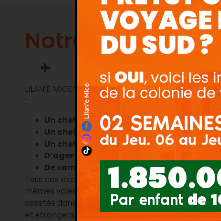
Notre équipe
LILAN’E MICE travaille avec une équipe jeune et 
:
Un chef de projet en immersion linguistiq
Un chef de projet en tourisme d’affaires
Un chef de produits voyage
D’agents-comptoir
De commerciaux
Tous ces experts et / ou spécialistes dans leur do
mêmes valeurs de professionnalisme, de sérieux et 
assistés dans leur mission par des consultants et 
et étrangers également experts qui justifient pour 