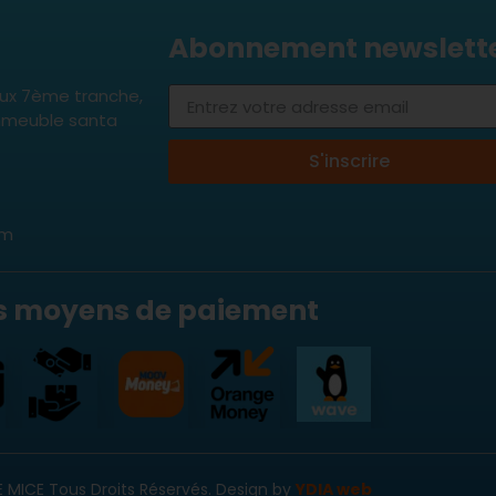
Abonnement newslett
aux 7ème tranche,
 immeuble santa
S'inscrire
om
s moyens de paiement
E MICE Tous Droits Réservés. Design by
YDIA web