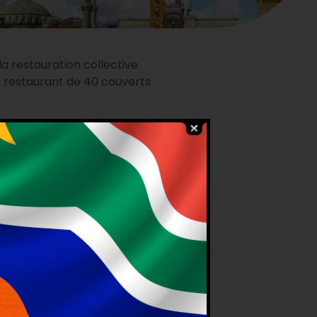
a restauration collective
un restaurant de 40 couverts
E
qui se positionne sur le pan