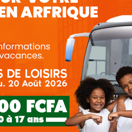
dynamique composée de
ue
maine défendent les
d’éthique. Ils sont
des partenaires locaux
certains plus de 25