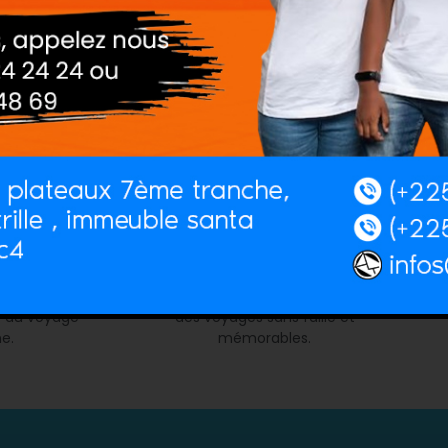
tion
Rigueur
 voyages avec
Excellence orchestrée, chaque détail
En
gence pionnière
méticuleusement orchestré, LILAN'E
not
nces uniques,
MICE incarne la rigueur pour garantir
e
rt du voyage
des voyages sans faille et
e.
mémorables.