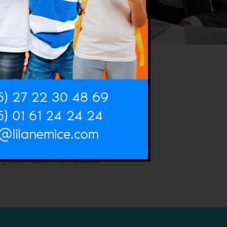
Qualité de service
gagés à surpasser vos attentes,
re agence offre un service client
xceptionnel pour des voyages
personnalisés mémorables.