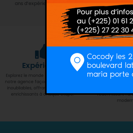
ans d’expérience professionnelle.
Expérience
Innova
Explorez le monde avec confiance,
Révolutionnant les
notre agence façonne des voyages
créativité, notre a
inoubliables, offrant des souvenirs
offre des expérie
enrichissants à chaque étape.
redéfinissant l'a
modern