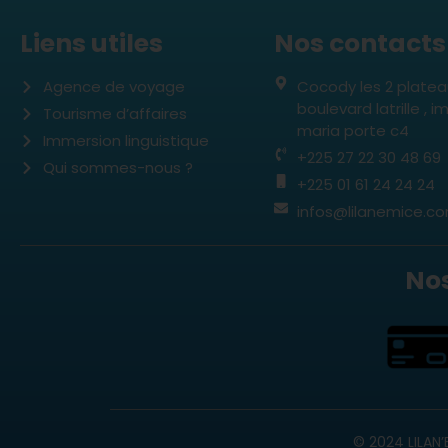
Liens utiles
Nos contacts
Agence de voyage
Cocody les 2 plate
boulevard latrille ,
Tourisme d’affaires
maria porte c4
Immersion linguistique
+225 27 22 30 48 69
Qui sommes-nous ?
+225 01 61 24 24 24
infos@lilanemice.c
No
© 2024 LILAN’