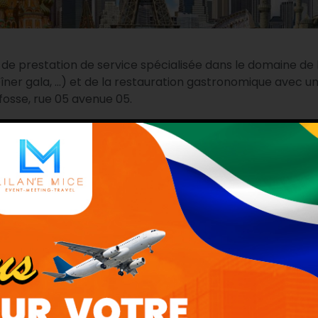
de prestation de service spécialisée dans le domaine de l
-Dîner gala, …) et de la restauration gastronomique avec 
fosse, rue 05 avenue 05.
tiers de bouche.
UPE LES OLIVIERS
lance sa filiale dénommée
LILAN’E MIC
es trois (03) services principaux qui sont :