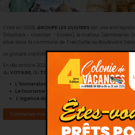
Créé en 2008,
GROUPE LES OLIVIERS
est une entreprise 
(hôpitaux – chantier – Ecoles), le traiteur (séminaires
situé dans la commune de Treichville au Boulevard Dela
Le groupe capitalise 16 années de présence dans les mé
En décembre 2023, voulant diversifier ses activités,
GRO
du
VOYAGE
, du
TOURISME
et de
l’ÉVÈNEMENTIEL
avec s
L’immersion linguistique en Afrique du sud
Le tourisme d’affaires
L’agence de voyage
Contactez-nous