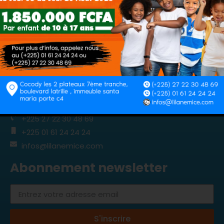
Agence de voyage
Tourisme d’affaires
Immersion linguistique
Qui sommes-nous ?
Nos contacts
Cocody les 2 plateaux 7ème tranche, boulevard
latrille , immeuble santa maria porte c4
+225 27 22 30 48 69
+225 01 61 24 24 24
infos@lilanemice.com
Abonnement newsletter
S'inscrire