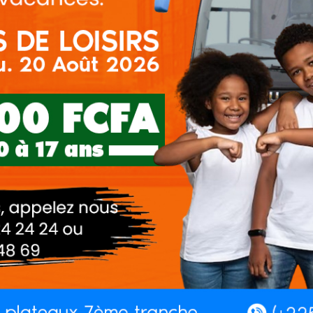
latrille ,
aria porte c4
69