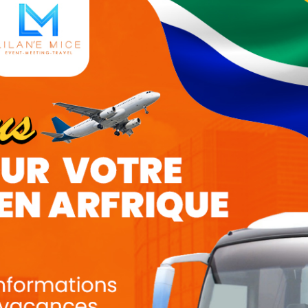
Abonnement newslett
S'inscrire
teaux 7ème