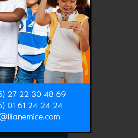
en Jours):
e départ
 de Voyageurs enfants