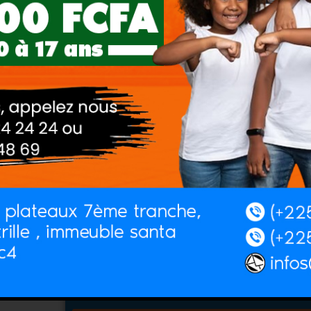
ur
Destination :
Duree (
Budget (Par personne):
Date d
Nombre de Voyageurs adulte
Nombre
Informations supplémentaires
feur