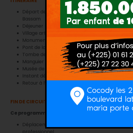
ITINERAIRE
Départ de Liliane Mice au 2 Plateau-Cocody po
Bassam
Déjeuner (90 mn)
Village artisanal (60mn)
Monument des femmes (05mn)
Pont de la victoire (05mn)
Tombe de Marcel Treich-Laplene (05mn)
Manguier centenaires (05mn)
Musée de costumes (40mn)
Instant détente (Plage) 90mn
Retour à l’ENSEA
FIN DE CIRCUIT
Ce programme prend en compte :
Déplacement en mini car climatisé avec chauf
professionnel