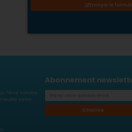
Envoyer le formul
Abonnement newslett
aux 7ème tranche,
 immeuble santa
S'inscrire
om