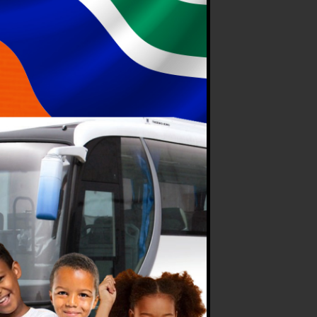
rvation
one :
e Départ :