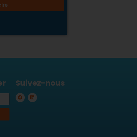
aire
er
Suivez-nous