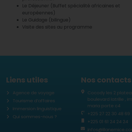
Le Déjeuner (Buffet spécialité africaines et
européennes)
Le Guidage (bilingue)
Visite des sites au programme
Liens utiles
Nos contacts
Agence de voyage
Cocody les 2 plate
boulevard latrille ,
Tourisme d’affaires
maria porte c4
Immersion linguistique
+225 27 22 30 48 69
Qui sommes-nous ?
+225 01 61 24 24 24
infos@lilanemice.c