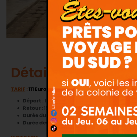
Détails du circuit
TARIF
:
111 Euro soit 72.778 Fcfa
Départ :
11h00
Retour :
18h00
Durée du circuit :
420mn, soit 7h00
Durée des visites :
300mn, soit 5h