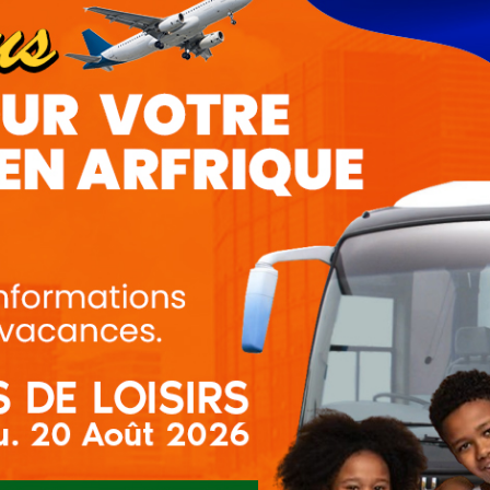
Faire une Rése
Nom et prénoms :
Téléph
Adresse email :
Ville d